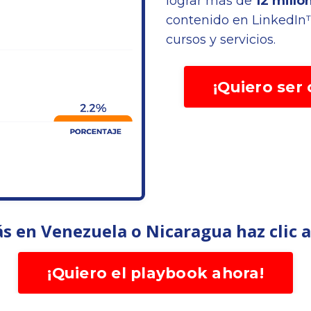
lograr más de
12
millon
contenido en LinkedIn™
cursos y servicios.
¡Quiero ser
ás en Venezuela o Nicaragua haz clic aq
¡Quiero el playbook ahora!