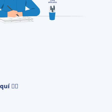
uí 👇🏼