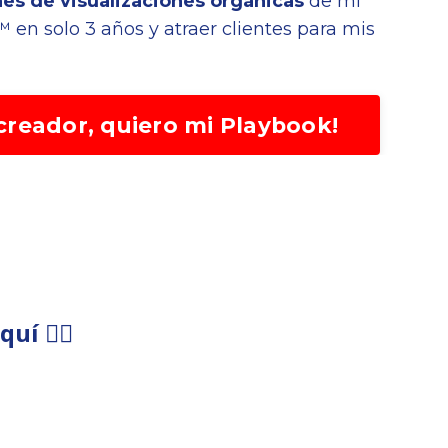
es de visualizaciones orgánicas
de mi
 en solo 3 años y atraer clientes para mis
 creador, quiero mi Playbook!
uí 👇🏼