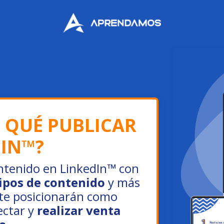
 QUÉ PUBLICAR
DIN™?
ntenido en LinkedIn™ con
ipos de contenido
y más
te posicionarán como
ectar y
realizar
venta